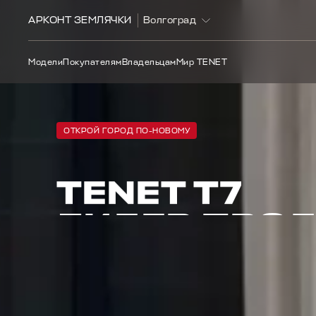
АРКОНТ ЗЕМЛЯЧКИ
Волгоград
Модели
Покупателям
Владельцам
Мир TENET
ОТКРОЙ ГОРОД ПО‑НОВОМУ
TENET T7
ЛИДЕР
ПРО
от 2 555 000 ₽*