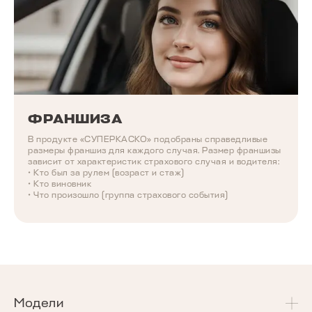
ФРАНШИЗА
В продукте «СУПЕРКАСКО» подобраны справедливые
размеры франшиз для каждого случая. Размер франшизы
зависит от характеристик страхового случая и водителя:
• Кто был за рулем (возраст и стаж)
• Кто виновник
• Что произошло (группа страхового события)
Модели