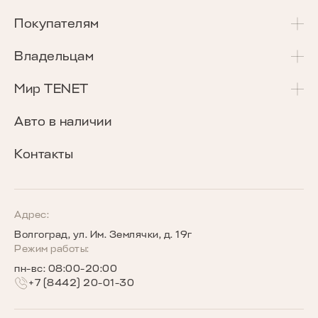
T4
Покупателям
T4L
Акции и спецпредложения
Владельцам
T7
Калькулятор Трейд-Ин
Сервисные акции
Мир TENET
T8
Сравнение комплектаций
Программа «Помощь в пути»
О бренде
Авто в наличии
Кредитные программы
Гарантия
Награды TENET
Контакты
TENET для бизнеса
Руководства по эксплуатации
Новости
Программы страхования
Запись на сервис
Сообщество владельцев TENET
Адрес:
Волгоград, ул. Им. Землячки, д. 19г
Беговое сообщество TENET
Режим работы:
пн-вс: 08:00-20:00
+7 (8442) 20-01-30