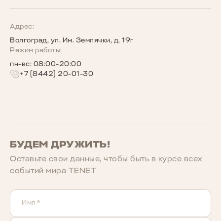
TENET для бизнеса
Руководства по эксплуатации
Новости
Программы страхования
Запись на сервис
Сообщество владельцев TENET
Адрес:
Волгоград, ул. Им. Землячки, д. 19г
Беговое сообщество TENET
Режим работы:
пн-вс: 08:00-20:00
+7 (8442) 20-01-30
БУДЕМ ДРУЖИТЬ!
Оставьте свои данные, чтобы быть в курcе всех
событий мира TENET
Имя*