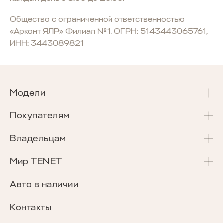
Общество с ограниченной ответственностью
«Арконт ЯЛР» Филиал №1, ОГРН: 5143443065761,
ИНН: 3443089821
Модели
T4
Покупателям
T4L
Акции и спецпредложения
Владельцам
T7
Калькулятор Трейд-Ин
Сервисные акции
Мир TENET
T8
Сравнение комплектаций
Программа «Помощь в пути»
О бренде
Авто в наличии
Кредитные программы
Гарантия
Награды TENET
Контакты