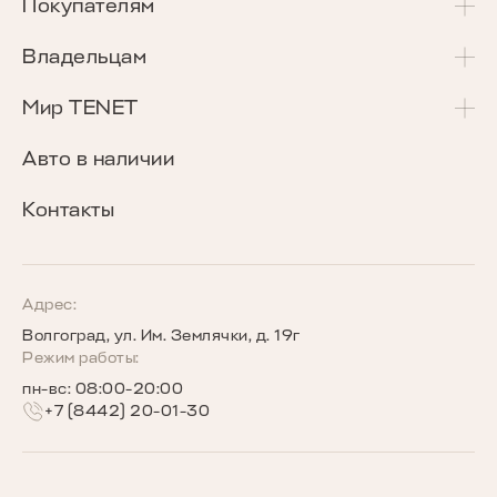
T4
Покупателям
T4L
Акции и спецпредложения
Владельцам
T7
Калькулятор Трейд-Ин
Сервисные акции
Мир TENET
T8
Сравнение комплектаций
Программа «Помощь в пути»
О бренде
Авто в наличии
Кредитные программы
Гарантия
Награды TENET
Контакты
TENET для бизнеса
Руководства по эксплуатации
Новости
Программы страхования
Запись на сервис
Сообщество владельцев TENET
Адрес:
Волгоград, ул. Им. Землячки, д. 19г
Беговое сообщество TENET
Режим работы:
пн-вс: 08:00-20:00
+7 (8442) 20-01-30