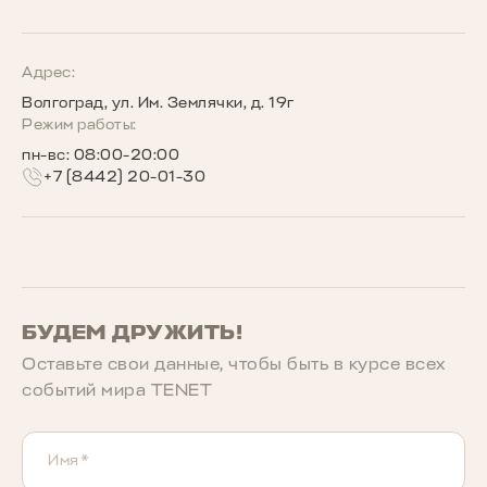
TENET для бизнеса
Руководства по эксплуатации
Новости
Программы страхования
Запись на сервис
Сообщество владельцев TENET
Адрес:
Волгоград, ул. Им. Землячки, д. 19г
Беговое сообщество TENET
Режим работы:
пн-вс: 08:00-20:00
+7 (8442) 20-01-30
БУДЕМ ДРУЖИТЬ!
Оставьте свои данные, чтобы быть в курcе всех
событий мира TENET
Имя*