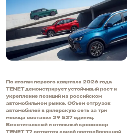
По итогам первого квартала 2026 года
TENET демонстрирует устойчивый рост и
укрепление позиций на российском
автомобильном рынке. Объем отгрузок
автомобилей в дилерскую сеть за три
месяца составил 29 527 единиц.
Вместительный и стильный кроссовер
TENET T7 остается самой востребованной