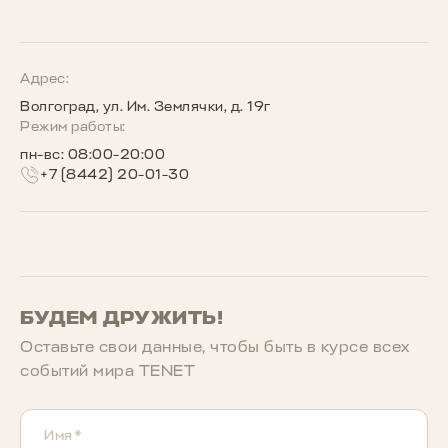
TENET для бизнеса
Руководства по эксплуатации
Новости
Программы страхования
Запись на сервис
Сообщество владельцев TENET
Адрес:
Волгоград, ул. Им. Землячки, д. 19г
Беговое сообщество TENET
Режим работы:
пн-вс: 08:00-20:00
+7 (8442) 20-01-30
БУДЕМ ДРУЖИТЬ!
Оставьте свои данные, чтобы быть в курcе всех
событий мира TENET
Имя*