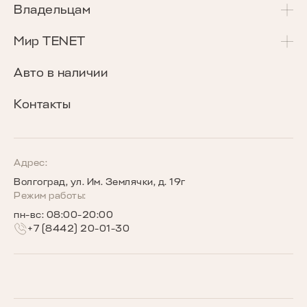
T4L
Акции и спецпредложения
Владельцам
T7
Калькулятор Трейд-Ин
Сервисные акции
Мир TENET
T8
Сравнение комплектаций
Программа «Помощь в пути»
О бренде
Авто в наличии
Кредитные программы
Гарантия
Награды TENET
Контакты
TENET для бизнеса
Руководства по эксплуатации
Новости
Программы страхования
Запись на сервис
Сообщество владельцев TENET
Адрес:
Волгоград, ул. Им. Землячки, д. 19г
Беговое сообщество TENET
Режим работы:
пн-вс: 08:00-20:00
+7 (8442) 20-01-30