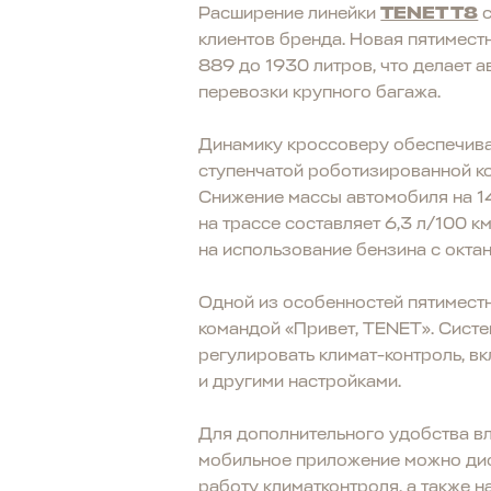
Расширение линейки
TENET T8
с
клиентов бренда. Новая пятимест
889 до 1930 литров, что делает 
перевозки крупного багажа.
Динамику кроссоверу обеспечивае
ступенчатой роботизированной к
Снижение массы автомобиля на 14
на трассе составляет 6,3 л/100 км
на использование бензина с окта
Одной из особенностей пятиместн
командой «Привет, TENET». Систе
регулировать климат-контроль, вк
и другими настройками.
Для дополнительного удобства в
мобильное приложение можно дист
работу климатконтроля, а также 