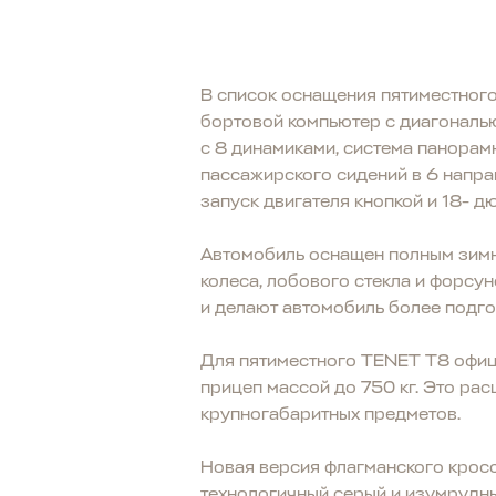
В список оснащения пятиместног
бортовой компьютер с диагональю
с 8 динамиками, система панорам
пассажирского сидений в 6 напра
запуск двигателя кнопкой и 18- 
Автомобиль оснащен полным зимни
колеса, лобового стекла и форсу
и делают автомобиль более подг
Для пятиместного TENET T8 офиц
прицеп массой до 750 кг. Это ра
крупногабаритных предметов.
Новая версия флагманского кросс
технологичный серый и изумрудн