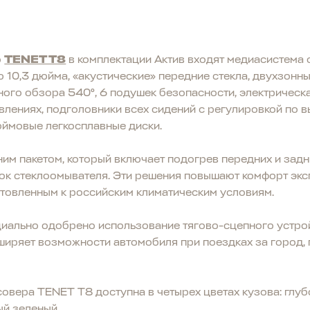
о
TENET T8
в комплектации Актив входят медиасистема 
 10,3 дюйма, «акустические» передние стекла, двухзонн
ного обзора 540°, 6 подушек безопасности, электрическ
влениях, подголовники всех сидений с регулировкой по в
дюймовые легкосплавные диски.
м пакетом, который включает подогрев передних и задн
нок стеклоомывателя. Эти решения повышают комфорт экс
отовленным к российским климатическим условиям.
иально одобрено использование тягово-сцепного устро
сширяет возможности автомобиля при поездках за город, 
овера TENET T8 доступна в четырех цветах кузова: глуб
ый зеленый.