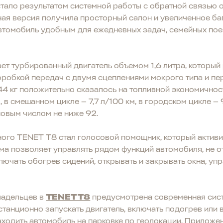
тало результатом системной работы с обратной связью о
ная версия получила просторный салон и увеличенное б
автомобиль удобным для ежедневных задач, семейных поез
т турбированный двигатель объемом 1,6 литра, который р
оробкой передач с двумя сцеплениями мокрого типа и п
4 кг положительно сказалось на топливной экономичнос
, в смешанном цикле — 7,7 л/100 км, в городском цикле — 
новым числом не ниже 92.
ого TENET T8 стал голосовой помощник, который активи
ма позволяет управлять рядом функций автомобиля, не от
лючать обогрев сидений, открывать и закрывать окна, уп
ладельцев в
TENET T8
предусмотрена современная сист
анционно запускать двигатель, включать подогрев или 
находить автомобиль на парковке по геолокации. Приложе