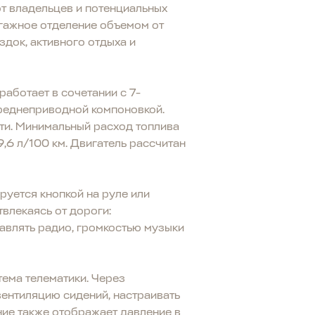
т владельцев и потенциальных
агажное отделение объемом от
док, активного отдыха и
аботает в сочетании с 7-
ереднеприводной компоновкой.
ти. Минимальный расход топлива
9,6 л/100 км. Двигатель рассчитан
руется кнопкой на руле или
влекаясь от дороги:
равлять радио, громкостью музыки
ема телематики. Через
вентиляцию сидений, настраивать
ние также отображает давление в