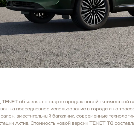
 TENET объявляет о старте продаж новой пятиместной в
ан на повседневное использование в городе и на трассе
 салон, вместительный багажник, современные технологи
тации Актив. Стоимость новой версии TENET T8 составл