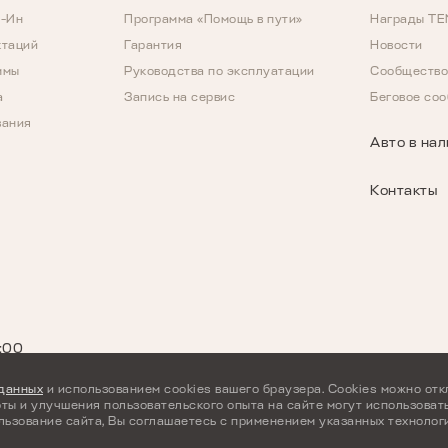
д-Ин
Программа «Помощь в пути»
Награды T
ктаций
Гарантия
Новости
ммы
Руководства по эксплуатации
Сообщество
а
Запись на сервис
Беговое со
вания
Авто в на
Контакты
МОДЕЛИ В НАЛИЧ
:00
-01-30
A8
Скоро в продаже
 данных
и использованием cookies вашего браузера. Cookies можно отк
ты и улучшения пользовательского опыта на сайте могут использоват
льзование сайта, Вы соглашаетесь с применением указанных технолог