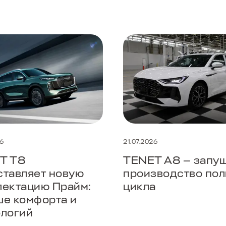
26
21.07.2026
T T8
TENET A8 — запу
ставляет новую
производство пол
лектацию Прайм:
цикла
ше комфорта и
ологий