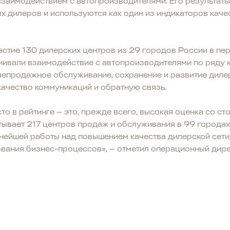
взаимодействием с автопроизводителями. Его результат
 дилеров и используются как один из индикаторов каче
астие 130 дилерских центров из 29 городов России в пе
нивали взаимодействие с автопроизводителями по ряду 
епродажное обслуживание, сохранение и развитие дилер
качество коммуникаций и обратную связь.
о в рейтинге — это, прежде всего, высокая оценка со с
тывает 217 центров продаж и обслуживания в 99 города
ьнейшей работы над повышением качества дилерской сети
вания бизнес-процессов», — отметил операционный дир