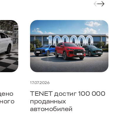
17.07.2026
14.07
щено
TENET достиг 100 000
TEN
ного
проданных
пер
автомобилей
202
ра
мод
укр