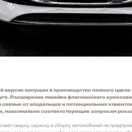
ой версии запущен в производство полного цикла
луге. Расширение линейки флагманского кроссове
й связью от владельцев и потенциальных клиенто
и, максимально соответствующие запросам росс
чает сварку, окраску и сборку автомобилей на предприя