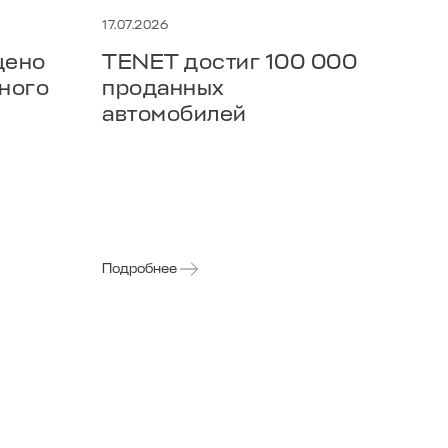
17.07.2026
14.07
щено
TENET достиг 100 000
TEN
ного
проданных
пер
автомобилей
202
ра
мод
укр
по
Подробнее
Подр