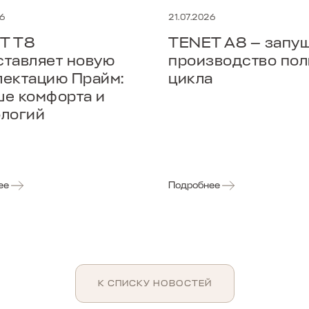
26
21.07.2026
T T8
TENET A8 — запу
ставляет новую
производство пол
лектацию Прайм:
цикла
ше комфорта и
ологий
ее
Подробнее
К СПИСКУ НОВОСТЕЙ