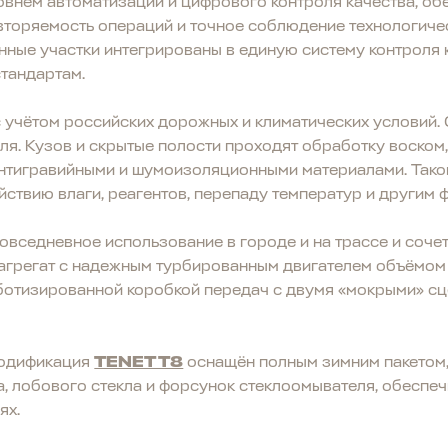
овнем автоматизации и цифрового контроля качества, о
торяемость операций и точное соблюдение технологичес
нные участки интегрированы в единую систему контроля
тандартам.
 учётом российских дорожных и климатических условий.
ля. Кузов и скрытые полости проходят обработку воском
нтигравийными и шумоизоляционными материалами. Тако
йствию влаги, реагентов, перепаду температур и другим 
овседневное использование в городе и на трассе и соче
 агрегат с надежным турбированным двигателем объёмом 1
ботизированной коробкой передач с двумя «мокрыми» сц
модификация
TENET T8
оснащён полным зимним пакетом
са, лобового стекла и форсунок стеклоомывателя, обесп
ях.