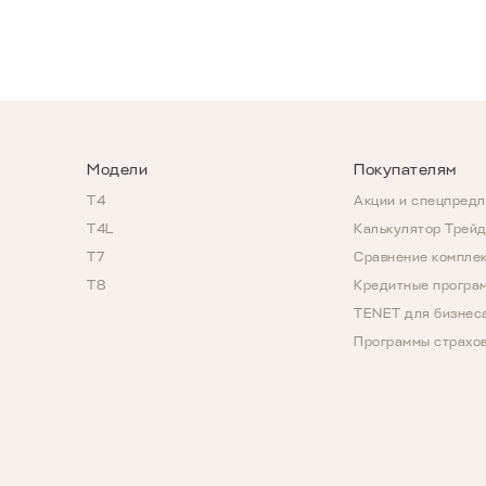
Модели
Покупателям
T4
Акции и спецпред
T4L
Калькулятор Трей
T7
Сравнение компле
T8
Кредитные програ
TENET для бизнес
Программы страхо