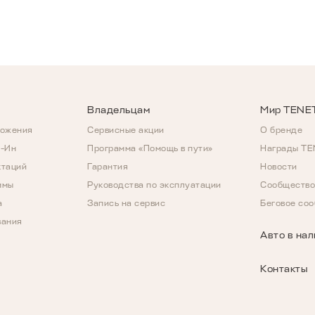
Владельцам
Мир TENE
ложения
Сервисные акции
О бренде
д-Ин
Программа «Помощь в пути»
Награды T
ктаций
Гарантия
Новости
ммы
Руководства по эксплуатации
Сообщество
а
Запись на сервис
Беговое со
вания
Авто в на
Контакты