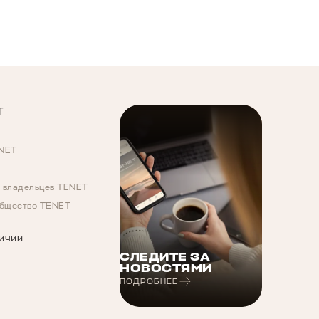
T
ENET
 владельцев TENET
общество TENET
личии
СЛЕДИТЕ ЗА
НОВОСТЯМИ
ПОДРОБНЕЕ