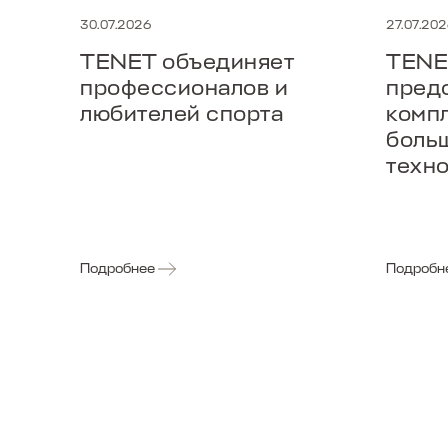
30.07.2026
27.07.20
TENET объединяет
TENE
профессионалов и
пред
любителей спорта
комп
боль
техн
Подробнее
Подробн