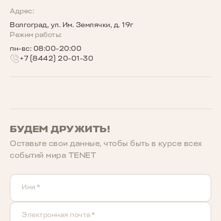
Программы страхования
Запись на сервис
Сообщество владельцев TENET
Адрес:
Волгоград, ул. Им. Землячки, д. 19г
Беговое сообщество TENET
Режим работы:
пн-вс: 08:00-20:00
+7 (8442) 20-01-30
БУДЕМ ДРУЖИТЬ!
Оставьте свои данные, чтобы быть в курcе всех
событий мира TENET
Имя*
Электронная почта*