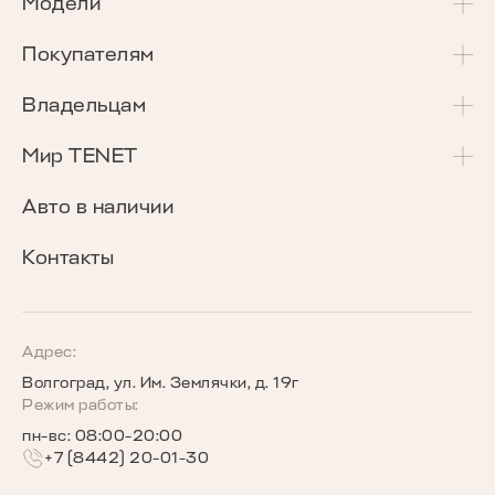
Модели
T4
Покупателям
T4L
Акции и спецпредложения
Владельцам
T7
Калькулятор Трейд-Ин
Сервисные акции
Мир TENET
T8
Сравнение комплектаций
Программа «Помощь в пути»
О бренде
Авто в наличии
Кредитные программы
Гарантия
Награды TENET
Контакты
TENET для бизнеса
Руководства по эксплуатации
Новости
Программы страхования
Запись на сервис
Сообщество владельцев TENET
Адрес:
Волгоград, ул. Им. Землячки, д. 19г
Беговое сообщество TENET
Режим работы:
пн-вс: 08:00-20:00
+7 (8442) 20-01-30