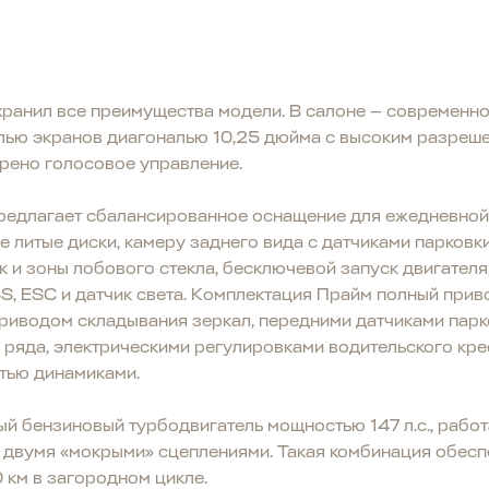
ранил все преимущества модели. В салоне — современно
ью экранов диагональю 10,25 дюйма с высоким разреш
трено голосовое управление.
редлагает сбалансированное оснащение для ежедневной
 литые диски, камеру заднего вида с датчиками парковки
к и зоны лобового стекла, бесключевой запуск двигателя
S, ESC и датчик света. Комплектация Прайм полный при
риводом складывания зеркал, передними датчиками парк
 ряда, электрическими регулировками водительского кре
стью динамиками.
ый бензиновый турбодвигатель мощностью 147 л.с., работ
 двумя «мокрыми» сцеплениями. Такая комбинация обеспе
0 км в загородном цикле.