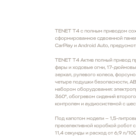
TENET T4 с полным приводом сох
сформированное сдвоенной панел
CarPlay и Android Auto, предусмо
TENET T4 Актив полный привод п
фары и ходовые огни, 17-дюймовые
зеркал, рулевого колеса, форсуно
четыре подушки безопасности, AB
набором оборудования: электроп
360°, обогревом сидений второго
контролем и аудиосистемой с ше
Под капотом модели — 1,5-литров
преселективной коробкой робот с
11,4 секунды и расход от 6,9 л/10